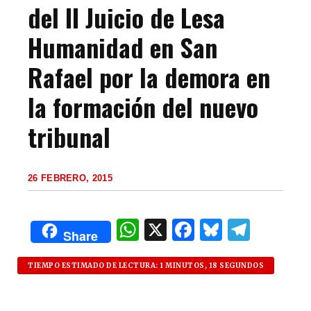
del II Juicio de Lesa
Humanidad en San
Rafael por la demora en
la formación del nuevo
tribunal
26 FEBRERO, 2015
W
X
F
B
T
Share
h
a
lu
el
at
c
es
e
TIEMPO ESTIMADO DE LECTURA: 1 MINUTOS, 18 SEGUNDOS
s
e
k
g