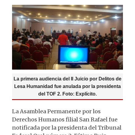
A
b
y
ra
p
o
m
p
o
k
La primera audiencia del II Juicio por Delitos de
Lesa Humanidad fue anulada por la presidenta
del TOF 2. Foto: Explícito.
La Asamblea Permanente por los
Derechos Humanos filial San Rafael fue
notificada por la presidenta del Tribunal