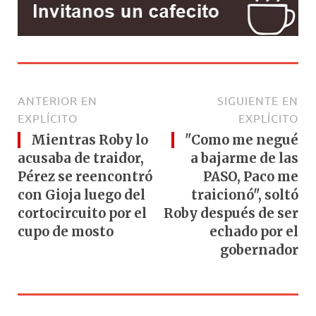
ANTERIOR EN
SIGUIENTE EN
EXPLÍCITO
EXPLÍCITO
Mientras Roby lo
"Como me negué
acusaba de traidor,
a bajarme de las
Pérez se reencontró
PASO, Paco me
con Gioja luego del
traicionó", soltó
cortocircuito por el
Roby después de ser
cupo de mosto
echado por el
gobernador