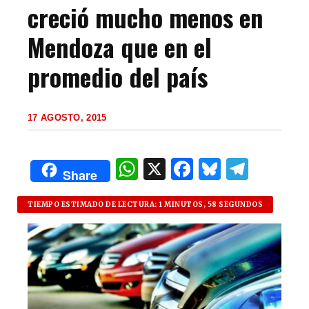
creció mucho menos en
Mendoza que en el
promedio del país
17 AGOSTO, 2015
W
X
F
B
T
Share
h
a
lu
el
at
c
es
e
TIEMPO ESTIMADO DE LECTURA: 1 MINUTOS, 58 SEGUNDOS
s
e
k
g
A
b
y
ra
p
o
m
p
o