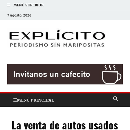
MENÚ SUPERIOR
7 agosto, 2026
EXP
Periodis
sin
mariposit
MENÚ PRINCIPAL
La venta de autos usados