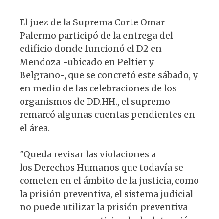
s
e
k
g
El juez de la Suprema Corte Omar
A
b
y
ra
Palermo participó de la entrega del
p
o
m
edificio donde funcionó el D2 en
p
o
Mendoza -ubicado en Peltier y
k
Belgrano-, que se concretó este sábado, y
en medio de las celebraciones de los
organismos de DD.HH., el supremo
remarcó algunas cuentas pendientes en
el área.
"Queda revisar las violaciones a
los Derechos Humanos que todavía se
cometen en el ámbito de la justicia, como
la prisión preventiva, el sistema judicial
no puede utilizar la prisión preventiva