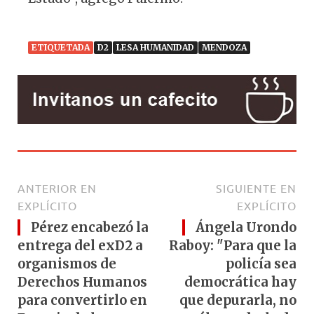
ETIQUETADA
D2
LESA HUMANIDAD
MENDOZA
ANTERIOR EN
SIGUIENTE EN
EXPLÍCITO
EXPLÍCITO
Pérez encabezó la
Ángela Urondo
entrega del exD2 a
Raboy: "Para que la
organismos de
policía sea
Derechos Humanos
democrática hay
para convertirlo en
que depurarla, no