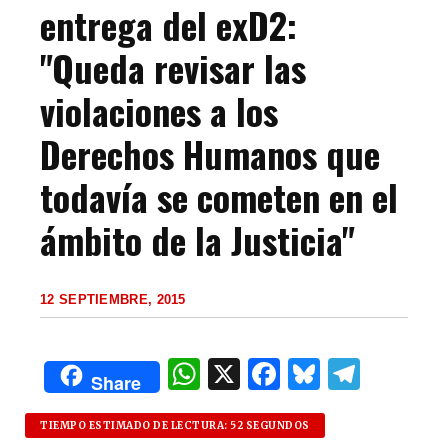
entrega del exD2:
"Queda revisar las
violaciones a los
Derechos Humanos que
todavía se cometen en el
ámbito de la Justicia"
12 SEPTIEMBRE, 2015
W
X
F
B
T
Share
h
a
lu
el
at
c
es
e
TIEMPO ESTIMADO DE LECTURA: 52 SEGUNDOS